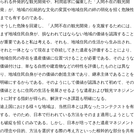
られる外発的な観光開発や、利潤追求に偏重した「人間不在の観光開
発」が、地域の伝統的な文化の変質や地域住民の絆の弱化を招く危険性
までも有するのである。
そうした危険を回避し、「人間不在の観光開発」を克服するためには、
まず地域住民自身が、損なわれてはならない地域の価値を認識すること
が重要であると私は考える。それも、地域住民の生活から生み出され、
それと一体となって現在まで存続してきた遺産を評価することにより、
地域住民の存在を遺産価値に位置づけることが必要である。そのような
価値付けは、単なる自然や建造物などの特性を評価したものとは異な
り、地域住民自身がその価値の創造主体であり、継承主体であることを
明確にするからである。そのようにして価値が認識されて初めて、その
価値とともに住民の生活を発展させるような遺産および観光マネジメン
トに対する指針が得られ、解決すべき課題も明確になる。
途上国における様々な地域は、当然日本とは異なったコンテクストを有
する。そのため、日本で行われている方法をそのまま適用しようとして
も破綻を招くのみである。しかし、日本が培ってきた遺産マネジメント
の理念や目的、方法を選択する際の考え方といった根幹的な部分を共有